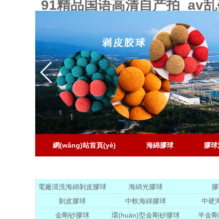
91精品国语高清自产拍_a
網(wǎng)站首頁(yè)
海綿膠球
膠球
聯(lián)系電話
電廠清洗海綿剝皮膠球
海綿光膠球
膠
剝皮膠球
中軟海綿膠球
中硬
金剛砂膠球
環(huán)型金剛砂膠球
半金剛