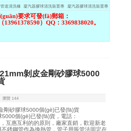
膠球
器管道清洗橡
凝汽器膠球清洗裝置專
凝汽器膠球清洗裝置專
膠球
用剝皮膠球
用金剛膠球
guān)要求可發(fā)郵箱：
961378590）QQ：3369838020。
！
)21mm剝皮金剛砂膠球5000
貨
瀏覽
144
金剛砂膠球
5000個(gè)已發(fā)貨
球
5000個(gè)已發(fā)貨，電話：
(yíng)，互惠互利的的原則，廠家直銷，歡迎新老
器采用不銹鋼管作為換熱管，管子用脹管法固定在