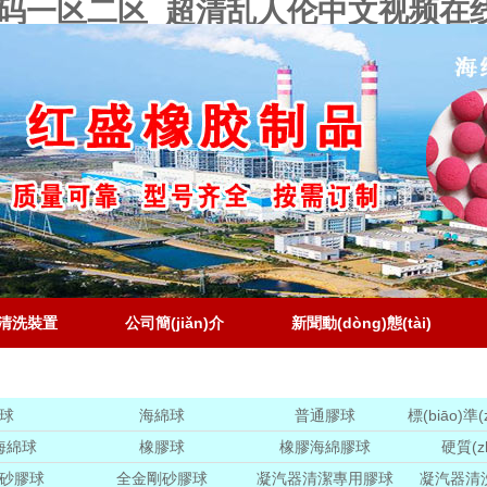
v乱码一区二区_超清乱人伦中文视频在
清洗裝置
公司簡(jiǎn)介
新聞動(dòng)態(tài)
球
海綿球
普通膠球
標(biāo)準
皮
海綿球
橡膠球
橡膠海綿膠球
硬質(z
砂膠球
全金剛砂膠球
凝汽器清潔專用膠球
凝汽器清