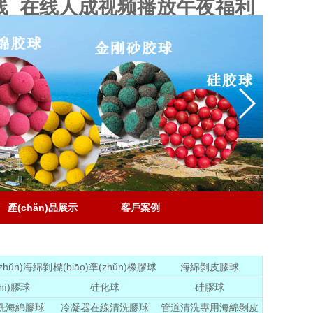
线_在线人成视频播放午夜福利
產(chǎn)品展示
客戶案例
(zhǔn)海綿剝
標(biāo)準(zhǔn)橡膠球
海綿剝皮膠球
膠球
hì)膠球
硅化球
硅膠球
洗海綿膠球
冷凝器在線清洗膠球
管道清洗專用海綿剝皮