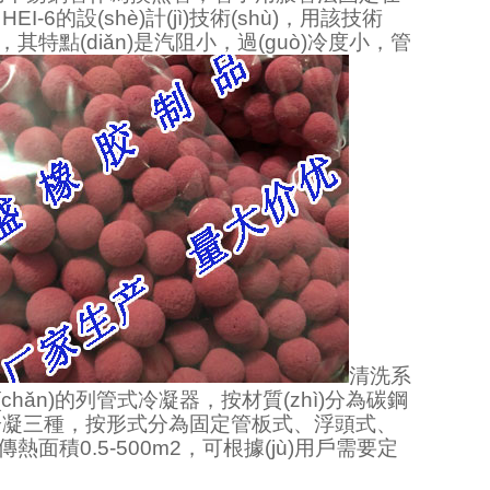
的設(shè)計(jì)技術(shù)，用該技術
，其特點(diǎn)是汽阻小，過(guò)冷度小，管
清洗系
ǎn)的列管式冷凝器，按材質(zhì)分為碳鋼
三種，按形式分為固定管板式、浮頭式、
，傳熱面積0.5-500m2，可根據(jù)用戶需要定