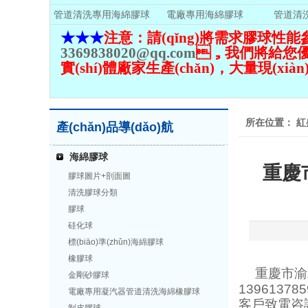
管道清洗專用海綿膠球
電廠專用海綿膠球
管道清
★★★
注意：請(qǐng)將需求
膠球性能參數(
3369838020@qq.com
，我們將給您優(yōu
實(shí)體廠家生產(chǎn)，大量現(xiàn)貨
所在位置：
紅
產(chǎn)品導(dǎo)航
海綿膠球
重慶
膠球圖片+剖面圖
清洗膠球分類
膠球
硅化球
標(biāo)準(zhǔn)海綿膠球
橡膠球
重慶市渝北
金剛砂膠球
1396137
電廠專用凝汽器管道清洗海綿橡膠球
客戶致電咨