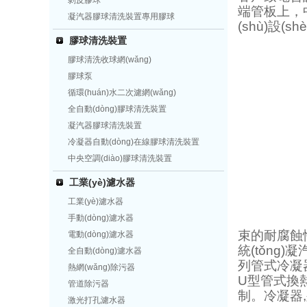
剝皮膠球
端管板上
凝汽器膠球清洗裝置專用膠球
(shù)設(
膠球清洗裝置
膠球清洗收球網(wǎng)
膠球泵
循環(huán)水二次濾網(wǎng)
全自動(dòng)膠球清洗裝置
凝汽器膠球清洗裝置
冷凝器自動(dòng)在線膠球清洗裝置
中央空調(diào)膠球清洗裝置
工業(yè)濾水器
工業(yè)濾水器
手動(dòng)濾水器
束的耐腐蝕性強
電動(dòng)濾水器
統(tǒng)
全自動(dòng)濾水器
列管式冷凝器
熱網(wǎng)除污器
U型管式換熱器
管道除污器
制。冷
激光打孔濾水器