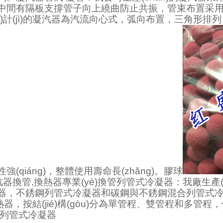
，中間有隔板支撐管子向上繞曲防止共振，管束布置采用HEI-6
shè)計(jì)的凝汽器為汽流向心式，弧向布置，三角形排列
(qiáng)，整體使用壽命長(zhǎng)。膠球
凝汽器換管,換熱器專業(yè)換管列管式冷凝器：我廠生產(ch
，不銹鋼列管式冷凝器和碳鋼與不銹鋼混合列管式冷凝
，按結(jié)構(gòu)分為單管程、雙管程和多管程
凝器,列管式冷凝器