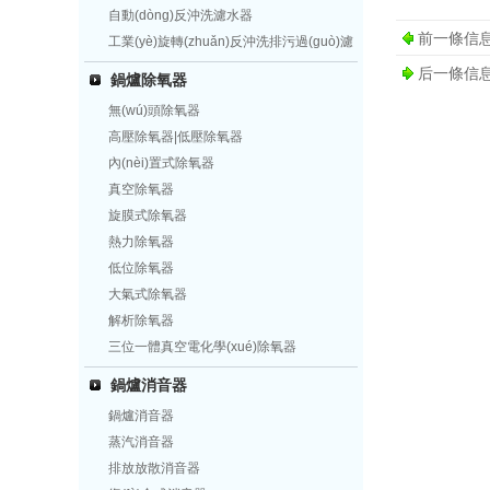
自動(dòng)反沖洗濾水器
前一條信
工業(yè)旋轉(zhuǎn)反沖洗排污過(guò)濾
器
后一條信
鍋爐除氧器
無(wú)頭除氧器
高壓除氧器|低壓除氧器
內(nèi)置式除氧器
真空除氧器
旋膜式除氧器
熱力除氧器
低位除氧器
大氣式除氧器
解析除氧器
三位一體真空電化學(xué)除氧器
鍋爐消音器
鍋爐消音器
蒸汽消音器
排放放散消音器