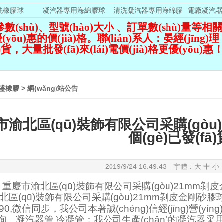
洗橡膠球
凝汽器專用海綿膠球
清洗凝汽器專用海綿膠
電廠凝汽
球
shù)、型號(hào)大小 、訂單數(shù)量
等相關(
)惠的價(jià)格。聯(lián)系人：晏經(jīng)理（13
，大量批發(fā)來(lái)電價(jià)格更優(yōu)惠
盛橡膠
>
網(wǎng)站公告
市渝北區(qū)裝飾有限公司采購(gòu
個(gè)已發(fā)
2019/9/24 16:49:43 字體：
大
中
小
重慶市渝北區(qū)裝飾有限公司采購(gòu)21mm
剝皮
區(qū)裝飾有限公司采購(gòu)21mm
剝皮金剛砂膠
8590,微信同步，我公司本著誠(chéng)信經(jīng)營
詢。凝汽器管,冷凝管：我公司生產(chǎn)的凝汽