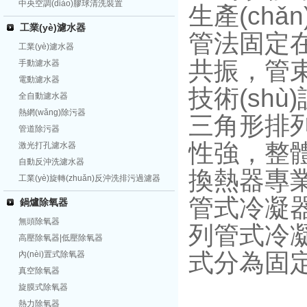
中央空調(diào)膠球清洗裝置
生產(ch
工業(yè)濾水器
管法固定在
工業(yè)濾水器
共振，管束
手動濾水器
電動濾水器
技術(sh
全自動濾水器
熱網(wǎng)除污器
三角形排
管道除污器
性強，整
激光打孔濾水器
自動反沖洗濾水器
換熱器專業
工業(yè)旋轉(zhuǎn)反沖洗排污過濾器
管式冷凝器
鍋爐除氧器
無頭除氧器
列管式冷凝
高壓除氧器|低壓除氧器
式分為固定
內(nèi)置式除氧器
真空除氧器
旋膜式除氧器
熱力除氧器