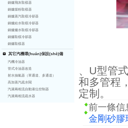
鍋爐飛灰取樣器
鍋爐煤粉取樣器
鍋爐蒸汽取樣冷卻器
鍋爐給水取樣冷卻器
鍋爐爐水取樣冷卻器
鍋爐取樣冷卻器
鍋爐取樣器
其它汽機環(huán)保設(shè)備
汽機冷油器
、U型管式換
管式冷油器改造
射水抽氣器（單通道、多通道）
和多管程，
高加蒸汽疏水閥
汽液兩相流自動液位控制器
定制。
汽液兩相流疏水器
前一條信
金剛砂膠球