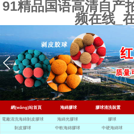
91精品国语高清自产
频在线_
網(wǎng)站首頁
海綿膠球
膠球清洗裝置
電廠清洗海綿剝皮膠球
海綿光膠球
膠球
剝皮膠球
中軟海綿膠球
中硬海綿球