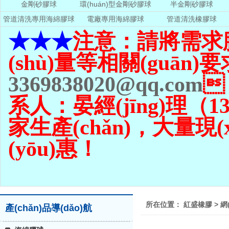
金剛砂膠球
環(huán)型金剛砂膠球
半金剛砂膠球
管道清洗專用海綿膠球
電廠專用海綿膠球
管道清洗橡膠球
★★★
注意：請將需求
(shù)量
等相關(guān)要
3369838020@qq.com

系人：晏經(jīng)理（139
家生產(chǎn)，大量現(xi
(yōu)惠！
所在位置：
紅盛橡膠
>
網
產(chǎn)品導(dǎo)航