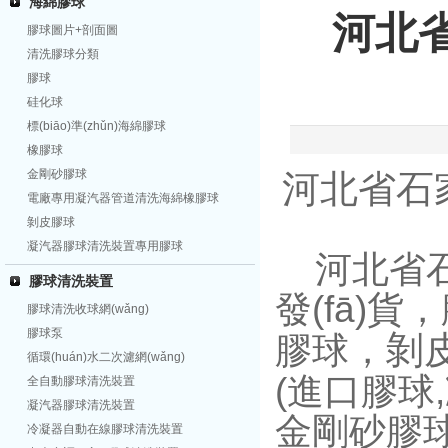
海綿膠球
河北
膠球圖片+剖面圖
清洗膠球分類
膠球
硅化球
標(biāo)準(zhǔn)海綿膠球
橡膠球
金剛砂膠球
河北省石
電廠專用凝汽器管道清洗海綿橡膠球
剝皮膠球
凝汽器膠球清洗裝置專用膠球
河北省石
膠球清洗裝置
發(fā)
膠球清洗收球網(wǎng)
膠球泵
剝
膠球，
循環(huán)水二次濾網(wǎng)
(進口膠球
全自動膠球清洗裝置
凝汽器膠球清洗裝置
金剛砂膠球
冷凝器自動在線膠球清洗裝置