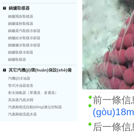
鍋爐取樣器
鍋爐飛灰取樣器
鍋爐煤粉取樣器
鍋爐蒸汽取樣冷卻器
鍋爐給水取樣冷卻器
鍋爐爐水取樣冷卻器
鍋爐取樣冷卻器
鍋爐取樣器
其它汽機(jī)環(huán)保設(shè)備
汽機(jī)冷油器
管式冷油器改造
射水抽氣器（單通道、多通道）
前一條信
高加蒸汽疏水閥
汽液兩相流自動(dòng)液位控制器
(gòu)1
汽液兩相流疏水器
后一條信