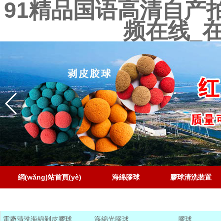
91精品国语高清自产
频在线_
網(wǎng)站首頁(yè)
海綿膠球
膠球清洗裝置
聯(lián)系電話
電廠清洗海綿剝皮膠球
海綿光膠球
膠球