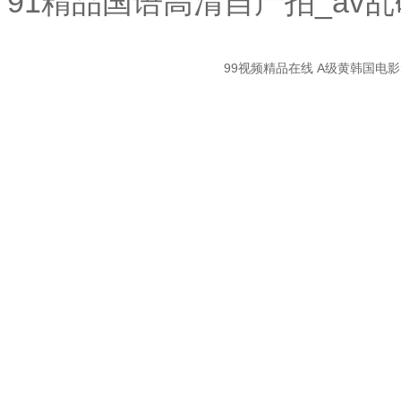
91精品国语高清自产拍_av
關
99视频精品在线
A级黄韩国电
(guān)