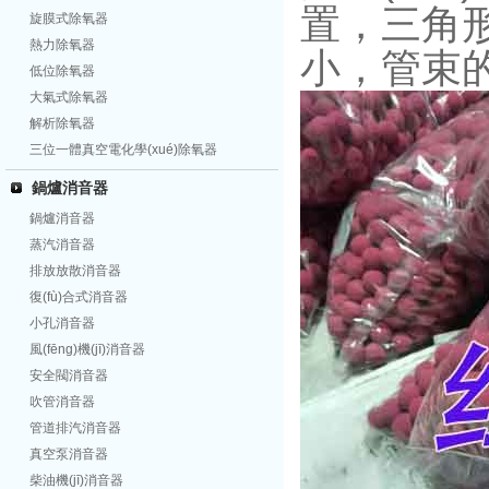
置，
旋膜式除氧器
熱力除氧器
小，管束
低位除氧器
大氣式除氧器
解析除氧器
三位一體真空電化學(xué)除氧器
鍋爐消音器
鍋爐消音器
蒸汽消音器
排放放散消音器
復(fù)合式消音器
小孔消音器
風(fēng)機(jī)消音器
安全閥消音器
吹管消音器
管道排汽消音器
真空泵消音器
柴油機(jī)消音器