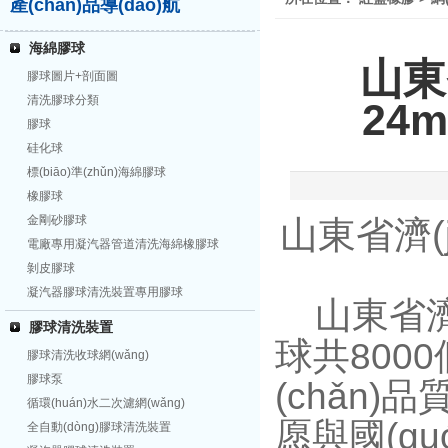
產(chǎn)品導(dǎo)航
海綿膠球
山東
膠球圖片+剖面圖
清洗膠球分類
24
膠球
硅化球
標(biāo)準(zhǔn)海綿膠球
橡膠球
金剛砂膠球
山東省濟(j
電廠專用凝汽器管道清洗海綿橡膠球
剝皮膠球
凝汽器膠球清洗裝置專用膠球
山東省濟(j
膠球清洗裝置
球
共8000
膠球清洗收球網(wǎng)
膠球泵
(chǎn)品
循環(huán)水二次濾網(wǎng)
愿與國(gu
全自動(dòng)膠球清洗裝置