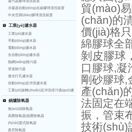
凝汽器膠球清洗裝置
貿(mào)易
冷凝器自動(dòng)在線膠球清洗裝置
中央空調(diào)膠球清洗裝置
(chǎn)
工業(yè)濾水器
價(jià)格
工業(yè)濾水器
綿膠球全
手動(dòng)濾水器
電動(dòng)濾水器
剝皮膠球
全自動(dòng)濾水器
熱網(wǎng)除污器
口膠球,凝
管道除污器
剛砂膠球,
激光打孔濾水器
自動(dòng)反沖洗濾水器
產(chǎn
工業(yè)旋轉(zhuǎn)反沖洗排污過(guò)濾
器
法固定在
鍋爐除氧器
無(wú)頭除氧器
振，管束
高壓除氧器|低壓除氧器
內(nèi)置式除氧器
技術(shù
真空除氧器