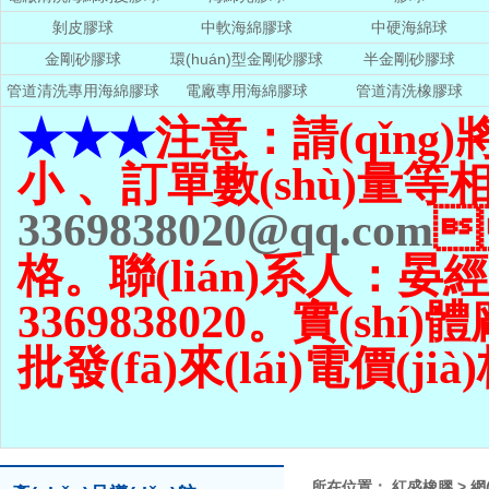
剝皮膠球
中軟海綿膠球
中硬海綿球
金剛砂膠球
環(huán)型金剛砂膠球
半金剛砂膠球
管道清洗專用海綿膠球
電廠專用海綿膠球
管道清洗橡膠球
★★★
注意：請(qǐng
小 、訂單數(shù)量
等相
3369838020@qq.com

格。聯(lián)系人：晏經(
3369838020。實(shí
批發(fā)來(lái)電價(jià)格
所在位置：
紅盛橡膠
>
網