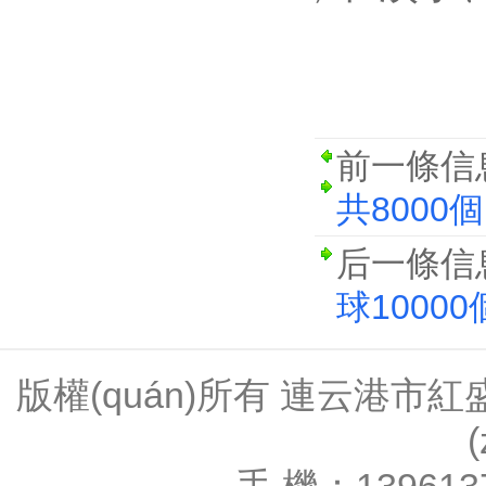
前一條信
共8000個
后一條信
球10000
版權(quán)所有 連云港