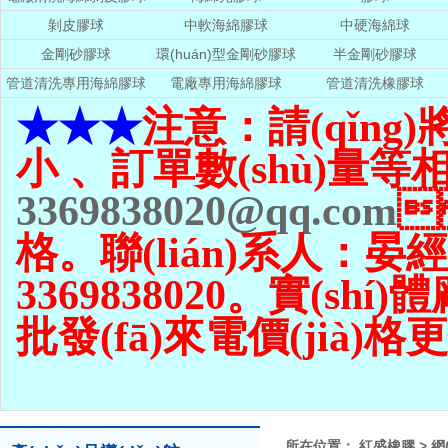
剝皮膠球
中軟海綿膠球
中硬海綿球
金剛砂膠球
環(huán)型金剛砂膠球
半金剛砂膠球
管道清洗專用海綿膠球
電廠專用海綿膠球
管道清洗橡膠球
★★★
注意：請(qǐng
小 、訂單數(shù)量
等相
3369838020@qq.com

格。聯(lián)系人：晏經(j
3369838020。實(shí
批發(fā)來電價(jià)格
所在位置：
紅盛橡膠
>
網