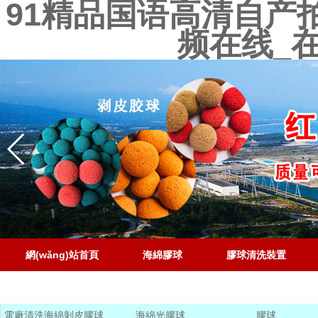
91精品国语高清自产
频在线_
網(wǎng)站首頁
海綿膠球
膠球清洗裝置
聯(lián)系電話
電廠清洗海綿剝皮膠球
海綿光膠球
膠球