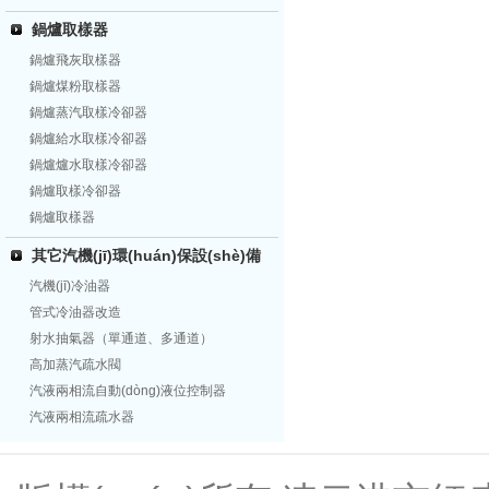
鍋爐取樣器
鍋爐飛灰取樣器
鍋爐煤粉取樣器
鍋爐蒸汽取樣冷卻器
鍋爐給水取樣冷卻器
鍋爐爐水取樣冷卻器
鍋爐取樣冷卻器
鍋爐取樣器
其它汽機(jī)環(huán)保設(shè)備
汽機(jī)冷油器
管式冷油器改造
射水抽氣器（單通道、多通道）
高加蒸汽疏水閥
汽液兩相流自動(dòng)液位控制器
汽液兩相流疏水器