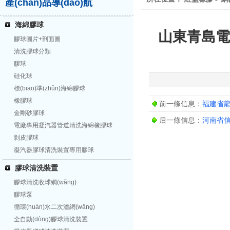
產(chǎn)品導(dǎo)航
海綿膠球
山東青島電力
膠球圖片+剖面圖
清洗膠球分類
膠球
硅化球
標(biāo)準(zhǔn)海綿膠球
橡膠球
前一條信息：
福建省龍
金剛砂膠球
后一條信息：
河南省信陽
電廠專用凝汽器管道清洗海綿橡膠球
剝皮膠球
凝汽器膠球清洗裝置專用膠球
膠球清洗裝置
膠球清洗收球網(wǎng)
膠球泵
循環(huán)水二次濾網(wǎng)
全自動(dòng)膠球清洗裝置