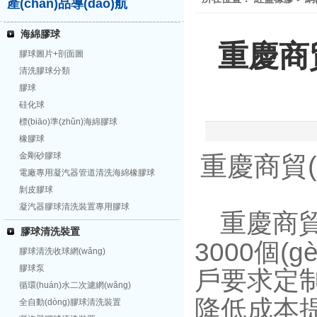
產(chǎn)品導(dǎo)航
海綿膠球
重慶商貿
膠球圖片+剖面圖
清洗膠球分類
膠球
硅化球
標(biāo)準(zhǔn)海綿膠球
橡膠球
金剛砂膠球
重慶商貿(m
電廠專用凝汽器管道清洗海綿橡膠球
剝皮膠球
凝汽器膠球清洗裝置專用膠球
重慶商貿(
膠球清洗裝置
3000個(gè
膠球清洗收球網(wǎng)
膠球泵
戶要求定制
循環(huán)水二次濾網(wǎng)
降低成本提高
全自動(dòng)膠球清洗裝置