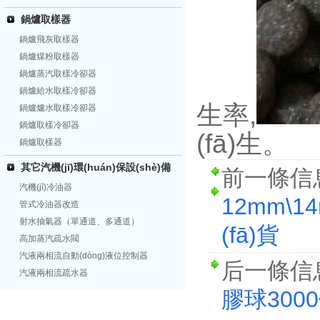
鍋爐取樣器
鍋爐飛灰取樣器
鍋爐煤粉取樣器
鍋爐蒸汽取樣冷卻器
鍋爐給水取樣冷卻器
生率,
鍋爐爐水取樣冷卻器
鍋爐取樣冷卻器
(fā)生。
鍋爐取樣器
其它汽機(jī)環(huán)保設(shè)備
前一條信
汽機(jī)冷油器
12mm\1
管式冷油器改造
射水抽氣器（單通道、多通道）
(fā)貨
高加蒸汽疏水閥
汽液兩相流自動(dòng)液位控制器
后一條信
汽液兩相流疏水器
膠球3000