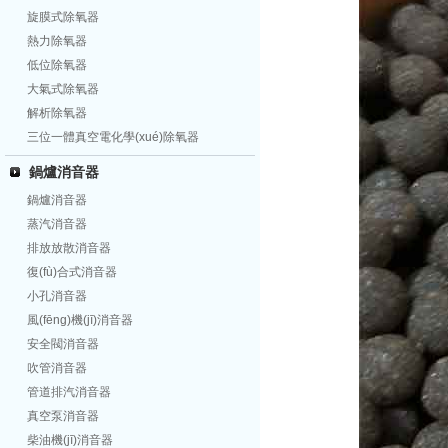
旋膜式除氧器
熱力除氧器
低位除氧器
大氣式除氧器
解析除氧器
三位一體真空電化學(xué)除氧器
鍋爐消音器
鍋爐消音器
蒸汽消音器
排放放散消音器
復(fù)合式消音器
小孔消音器
風(fēng)機(jī)消音器
安全閥消音器
吹管消音器
管道排汽消音器
真空泵消音器
柴油機(jī)消音器