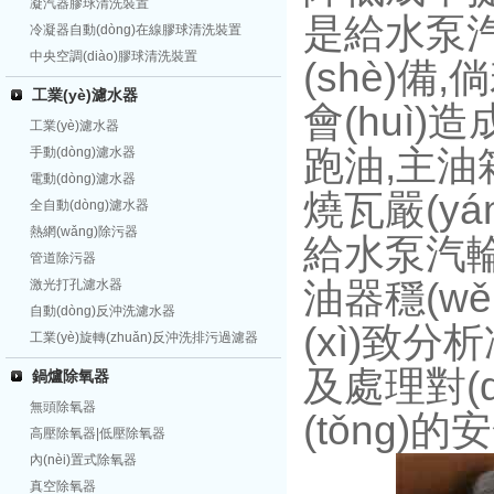
凝汽器膠球清洗裝置
是給水泵汽輪
冷凝器自動(dòng)在線膠球清洗裝置
中央空調(diào)膠球清洗裝置
(shè)備
工業(yè)濾水器
會(huì)造
工業(yè)濾水器
跑油,主油箱
手動(dòng)濾水器
電動(dòng)濾水器
燒瓦嚴(y
全自動(dòng)濾水器
熱網(wǎng)除污器
給水泵汽輪機
管道除污器
油器穩(wě
激光打孔濾水器
自動(dòng)反沖洗濾水器
(xì)致
工業(yè)旋轉(zhuǎn)反沖洗排污過濾器
及處理對(d
鍋爐除氧器
無頭除氧器
(tǒng)的
高壓除氧器|低壓除氧器
內(nèi)置式除氧器
真空除氧器