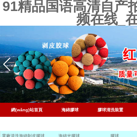
91精品国语高清自产
频在线_
網(wǎng)站首頁
海綿膠球
膠球清洗裝置
聯(lián)系電話
電廠清洗海綿剝皮膠球
海綿光膠球
膠球