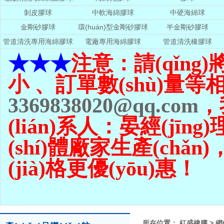
剝皮膠球
中軟海綿膠球
中硬海綿球
金剛砂膠球
環(huán)型金剛砂膠球
半金剛砂膠球
管道清洗專用海綿膠球
電廠專用海綿膠球
管道清洗橡膠球
★★★
注意：請(qǐng
小 、訂單數(shù)量
等相
3369838020@qq.com
，
(lián)系人：晏經(jīng)理
(shí)體廠家生產(chǎn)
(jià)格更優(yōu)惠！
所在位置：
紅盛橡膠
>
網