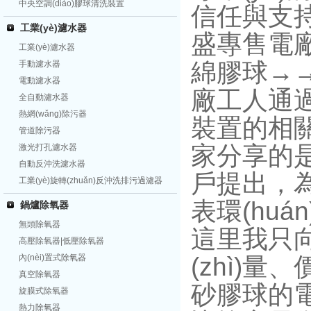
中央空調(diào)膠球清洗裝置
信任與支持
工業(yè)濾水器
盛專售電廠
工業(yè)濾水器
綿膠球→
手動濾水器
電動濾水器
廠工人通
全自動濾水器
熱網(wǎng)除污器
裝置的相關
管道除污器
家分享的是關
激光打孔濾水器
自動反沖洗濾水器
戶提出，為
工業(yè)旋轉(zhuǎn)反沖洗排污過濾器
表環(hu
鍋爐除氧器
無頭除氧器
這里我只向大
高壓除氧器|低壓除氧器
內(nèi)置式除氧器
(zhì)量
真空除氧器
砂膠球的電
旋膜式除氧器
熱力除氧器