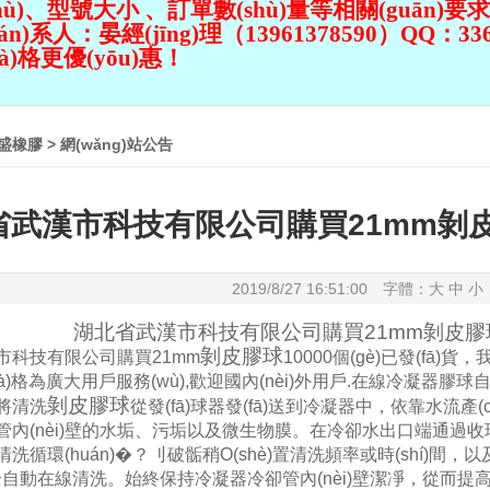
球
、型號大小 、訂單數(shù)量
等相關(guān)要
ián)系人：晏經(jīng)理（13961378590）QQ：33698
格更優(yōu)惠！
盛橡膠
>
網(wǎng)站公告
武漢市科技有限公司購買21mm剝皮膠球1
2019/8/27 16:51:00 字體：
大
中
小
湖北省武漢市科技有限公司購買21mm
剝皮膠
剝皮膠球
科技有限公司購買21mm
10000個(gè)已發(fā)貨
(jià)格為廣大用戶服務(wù),歡迎國內(nèi)外用戶.在線冷凝器膠球
剝皮膠球
將清洗
從發(fā)球器發(fā)送到冷凝器中，依靠水
(nèi)壁的水垢、污垢以及微生物膜。在冷卻水出口端通過收球器利
環(huán)�？刂破骺稍O(shè)置清洗頻率或時(shí)間，以及
iàn)全自動在線清洗。始終保持冷凝器冷卻管內(nèi)壁潔凈，從而提