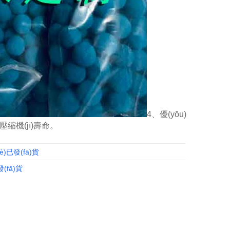
4、優(yōu)
長壓縮機(jī)壽命。
)已發(fā)貨
(fā)貨