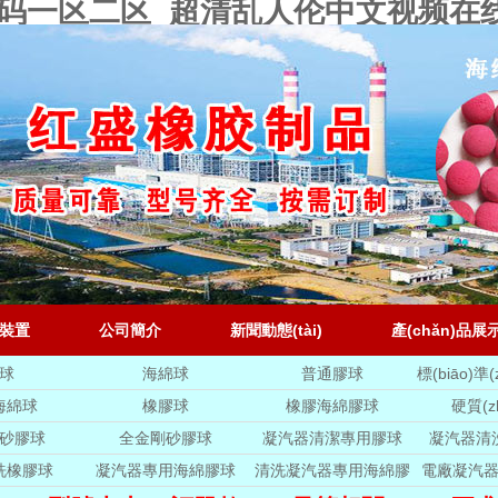
v乱码一区二区_超清乱人伦中文视频在
裝置
公司簡介
新聞動態(tài)
產(chǎn)品展
球
海綿球
普通膠球
標(biāo)準
皮
海綿球
橡膠球
橡膠海綿膠球
硬質(z
砂膠球
全金剛砂膠球
凝汽器清潔專用膠球
凝汽器清
洗橡膠球
凝汽器專用海綿膠球
清洗凝汽器專用海綿膠
電廠凝汽