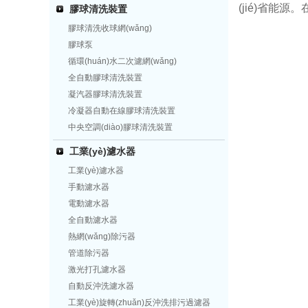
(jié)省能源。
膠球清洗裝置
膠球清洗收球網(wǎng)
膠球泵
循環(huán)水二次濾網(wǎng)
全自動膠球清洗裝置
凝汽器膠球清洗裝置
冷凝器自動在線膠球清洗裝置
中央空調(diào)膠球清洗裝置
工業(yè)濾水器
工業(yè)濾水器
手動濾水器
電動濾水器
全自動濾水器
熱網(wǎng)除污器
管道除污器
激光打孔濾水器
自動反沖洗濾水器
工業(yè)旋轉(zhuǎn)反沖洗排污過濾器