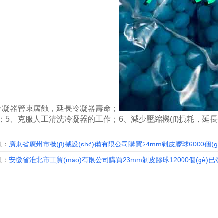
、治理冷凝器管束腐蝕，延長冷凝器壽命；
；5、克服人工清洗冷凝器的工作；6、減少壓縮機(jī)損耗，延
息：
廣東省廣州市機(jī)械設(shè)備有限公司購買24mm剝皮膠球6000個(gè
息：
安徽省淮北市工貿(mào)有限公司購買23mm剝皮膠球12000個(gè)已發