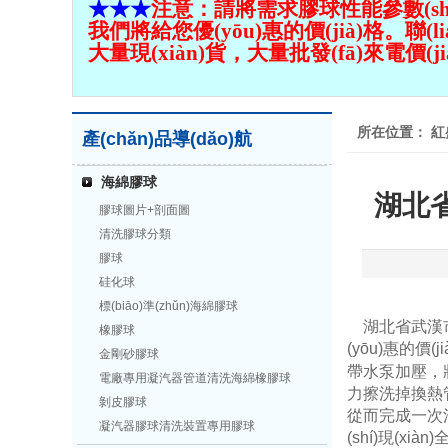
★★★
注意：請將需求
膠球性能參數(shù)
我們將給您優(yōu)惠的價(jià)格。聯(l
大量現(xiàn)貨，大量批發(fā)來電價(jià)
所在位置：
紅
產(chǎn)品導(dǎo)航
海綿膠球
湖北省
膠球圖片+剖面圖
清洗膠球分類
膠球
硅化球
標(biāo)準(zhǔn)海綿膠球
湖北省武漢市
橡膠球
(yōu)惠的價
金剛砂膠球
帶水泵加壓，
電廠專用凝汽器管道清洗海綿橡膠球
力擦洗掉換熱管內
剝皮膠球
從而完成一次清洗循
凝汽器膠球清洗裝置專用膠球
(shí)現(x