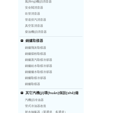
風(fēng)機(jī)消音器
安全閥消音器
吹管消音器
管道排汽消音器
真空泵消音器
柴油機(jī)消音器
鍋爐取樣器
鍋爐飛灰取樣器
鍋爐煤粉取樣器
鍋爐蒸汽取樣冷卻器
鍋爐給水取樣冷卻器
鍋爐爐水取樣冷卻器
鍋爐取樣冷卻器
鍋爐取樣器
其它汽機(jī)環(huán)保設(shè)備
汽機(jī)冷油器
管式冷油器改造
射水抽氣器（單通道、多通道）