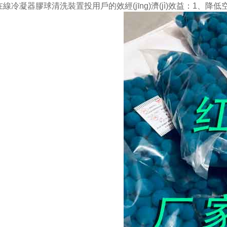
在線冷凝器膠球清洗裝置投用戶的效經(jīng)濟(jì)效益：1、降低空調