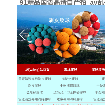
91精品国语高清自产拍_a
網(wǎng)站首頁
海綿膠球
膠球清洗
電廠清洗海綿剝皮膠球
海綿光膠球
膠
剝皮膠球
中軟海綿膠球
中硬
金剛砂膠球
環(huán)型金剛砂膠球
半金剛
管道清洗專用海綿膠球
電廠專用海綿膠球
管道清