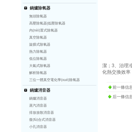
鍋爐除氧器
無頭除氧器
高壓除氧器|低壓除氧器
內(nèi)置式除氧器
真空除氧器
旋膜式除氧器
熱力除氧器
低位除氧器
潔；3
大氣式除氧器
化熱交換效率
解析除氧器
三位一體真空電化學(xué)除氧器
前一條信
鍋爐消音器
后一條信
鍋爐消音器
蒸汽消音器
排放放散消音器
復(fù)合式消音器
小孔消音器