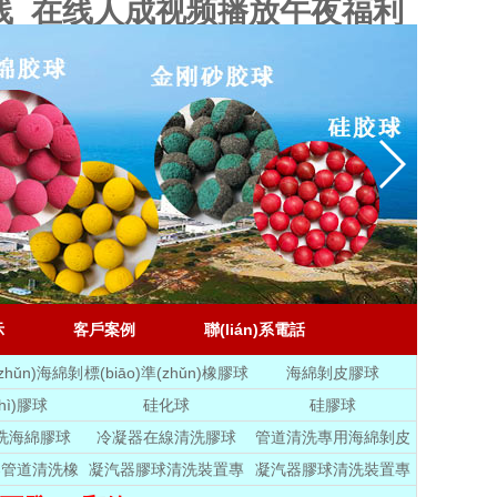
线_在线人成视频播放午夜福利
示
客戶案例
聯(lián)系電話
(zhǔn)海綿剝
標(biāo)準(zhǔn)橡膠球
海綿剝皮膠球
膠球
hì)膠球
硅化球
硅膠球
洗海綿膠球
冷凝器在線清洗膠球
管道清洗專用海綿剝皮
膠球
器管道清洗橡
凝汽器膠球清洗裝置專
凝汽器膠球清洗裝置專