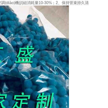
(diào)機(jī)組消耗量10-30%；2、保持管束持久清