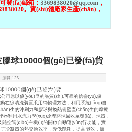
膠球
用剝皮膠球
用金剛膠球
求可發(fā)郵箱：
3369838020@qq.com
，
38020。實(shí)體廠家生產(chǎn)，
0000個(gè)已發(fā)貨
瀏覽
126
球
10000個(gè)已發(fā)貨
，我公司愿以優(yōu)良的品質(zhì),可靠的信譽(yù),優
自動在線清洗裝置采用純物理方法，利用系統(tǒng)自
流產(chǎn)生的沖刷力和膠球與換熱管壁產(chǎn)生的摩擦
用水流力學(xué)原理將球回收至發(fā)。球器，
隨空調(diào)主機(jī)的開啟自動運(yùn)行功能，實
高了冷凝器的熱交換效率，降低能耗，提高能效，節