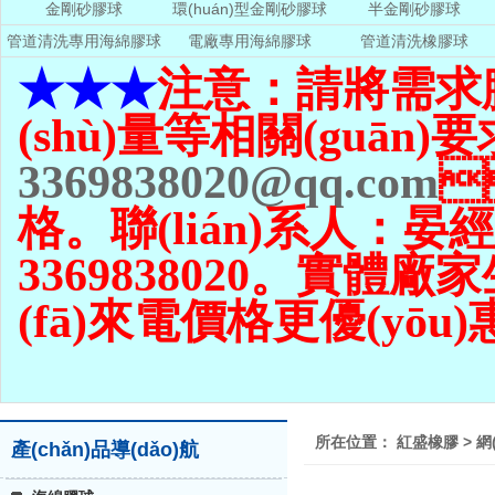
金剛砂膠球
環(huán)型金剛砂膠球
半金剛砂膠球
管道清洗專用海綿膠球
電廠專用海綿膠球
管道清洗橡膠球
★★★
注意：請將需求
(shù)量
等相關(guān)要
3369838020@qq.com

格。聯(lián)系人：晏經(
3369838020。實體廠家生產
(fā)來電價格更優(yōu
所在位置：
紅盛橡膠
>
網
產(chǎn)品導(dǎo)航