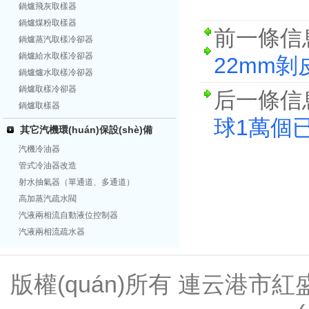
鍋爐飛灰取樣器
鍋爐煤粉取樣器
前一條信
鍋爐蒸汽取樣冷卻器
鍋爐給水取樣冷卻器
22mm剝
鍋爐爐水取樣冷卻器
鍋爐取樣冷卻器
后一條信
鍋爐取樣器
球1萬個已
其它汽機環(huán)保設(shè)備
汽機冷油器
管式冷油器改造
射水抽氣器（單通道、多通道）
高加蒸汽疏水閥
汽液兩相流自動液位控制器
汽液兩相流疏水器
版權(quán)所有 連云港