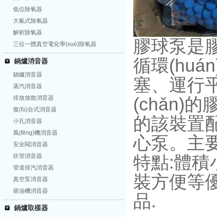
低位除氧器
大氣式除氧器
解析除氧器
膠球泵是膠
三位一體真空電化學(xué)除氧器
循環(huá
鍋爐消音器
鍋爐消音器
塞、
蒸汽消音器
排放放散消音器
(chǎn
復(fù)合式消音器
的該裝置配
小孔消音器
風(fēng)機消音器
心泵。主
安全閥消音器
吹管消音器
特點:體積
管道排汽消音器
裝方便等優(
真空泵消音器
柴油機消音器
品.
鍋爐取樣器