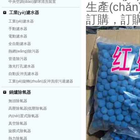
中央空調(diào)膠球清洗裝置
生產(chǎ
工業(yè)濾水器
訂購，訂購熱
工業(yè)濾水器
手動濾水器
電動濾水器
全自動濾水器
熱網(wǎng)除污器
管道除污器
激光打孔濾水器
自動反沖洗濾水器
工業(yè)旋轉(zhuǎn)反沖洗排污過濾器
鍋爐除氧器
無頭除氧器
高壓除氧器|低壓除氧器
內(nèi)置式除氧器
真空除氧器
旋膜式除氧器
熱力除氧器