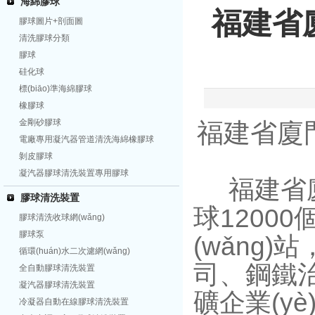
海綿膠球
福建省廈
膠球圖片+剖面圖
清洗膠球分類
膠球
硅化球
標(biāo)準海綿膠球
橡膠球
金剛砂膠球
福建省廈門
電廠專用凝汽器管道清洗海綿橡膠球
剝皮膠球
凝汽器膠球清洗裝置專用膠球
福建省廈門
膠球清洗裝置
球
1200
膠球清洗收球網(wǎng)
膠球泵
(wǎng)站
循環(huán)水二次濾網(wǎng)
司、鋼鐵治
全自動膠球清洗裝置
凝汽器膠球清洗裝置
礦企業(y
冷凝器自動在線膠球清洗裝置