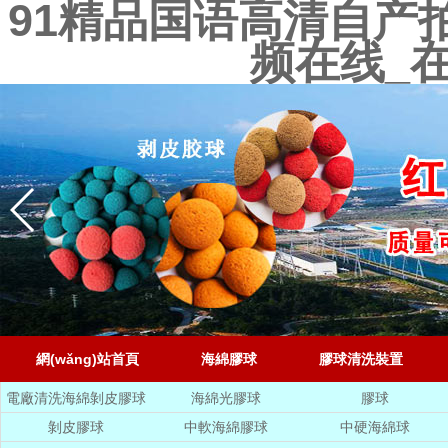
91精品国语高清自产
频在线_
網(wǎng)站首頁
海綿膠球
膠球清洗裝置
電廠清洗海綿剝皮膠球
海綿光膠球
膠球
剝皮膠球
中軟海綿膠球
中硬海綿球