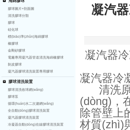
海綿膠球
凝汽器冷
膠球圖片+剖面圖
清洗膠球分類
膠球
硅化球
標(biāo)準(zhǔn)海綿膠球
橡膠球
金剛砂膠球
凝汽器冷凝
電廠專用凝汽器管道清洗海綿橡膠球
剝皮膠球
凝汽器膠球清洗裝置專用膠球
凝汽器冷
膠球清洗裝置
清洗原
膠球清洗收球網(wǎng)
膠球泵
(dòng)
循環(huán)水二次濾網(wǎng)
除管壁上的污
全自動(dòng)膠球清洗裝置
凝汽器膠球清洗裝置
材質(zhì
冷凝器自動(dòng)在線膠球清洗裝置