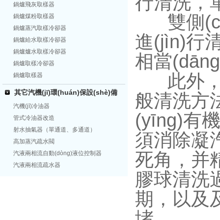
行清洗，
鍋爐飛灰取樣器
雙側(cè
鍋爐煤粉取樣器
鍋爐蒸汽取樣冷卻器
進(jìn)行
鍋爐給水取樣冷卻器
鍋爐爐水取樣冷卻器
相當(dāng)
鍋爐取樣冷卻器
此外，
鍋爐取樣器
其它汽機(jī)環(huán)保設(shè)備
般清洗方法仔
汽機(jī)冷油器
(yīng)
管式冷油器改造
射水抽氣器（單通道、多通道）
須消除凝汽
高加蒸汽疏水閥
死角，并精
汽液兩相流自動(dòng)液位控制器
汽液兩相流疏水器
膠球清洗過
期，以及及
堵。