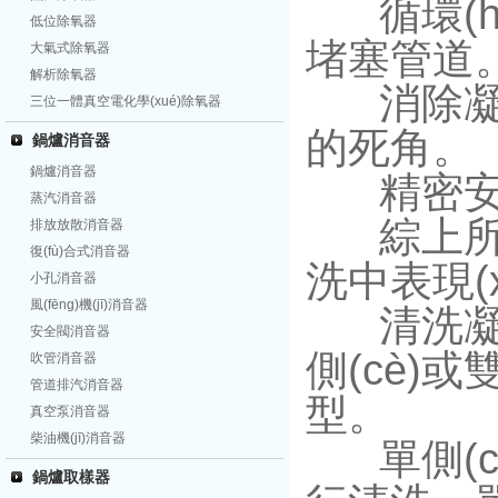
循環(huá
低位除氧器
堵塞管道
大氣式除氧器
解析除氧器
消除凝汽器
三位一體真空電化學(xué)除氧器
的死角。
鍋爐消音器
鍋爐消音器
精密安裝各
蒸汽消音器
綜上所述
排放放散消音器
復(fù)合式消音器
洗中表現(xi
小孔消音器
風(fēng)機(jī)消音器
清洗凝汽
安全閥消音器
側(cè)
吹管消音器
管道排汽消音器
型。
真空泵消音器
柴油機(jī)消音器
單側(cè
鍋爐取樣器