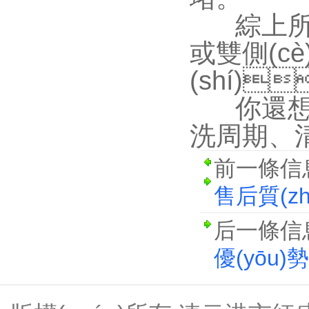
綜上所述
或雙側(cè
(shí)
你還想
洗周期
前一條信
售后質(z
后一條信
優(yōu)勢