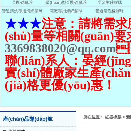
金剛砂膠球
環(huán)型金剛砂膠球
半金剛砂膠球
管道清洗專用海綿膠球
電廠專用海綿膠球
管道清洗橡膠球
★★★
注意：請將需求
(shù)量
等相關(guān)要
3369838020@qq.com

聯(lián)系人：晏經(jīng
實(shí)體廠家生產(chǎn
(jià)格更優(yōu)惠！
所在位置：
紅盛橡膠
>
新
產(chǎn)品導(dǎo)航