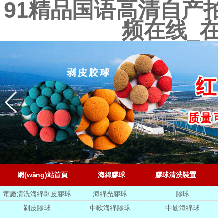
91精品国语高清自产
频在线_
網(wǎng)站首頁
海綿膠球
膠球清洗裝置
電廠清洗海綿剝皮膠球
海綿光膠球
膠球
剝皮膠球
中軟海綿膠球
中硬海綿球