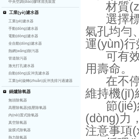
中央空調(diào)膠球清洗裝置
材質(zh
工業(yè)濾水器
選擇標(bi
工業(yè)濾水器
氣孔均勻
手動(dòng)濾水器
電動(dòng)濾水器
運(yùn)
全自動(dòng)濾水器
熱網(wǎng)除污器
可有效防止
管道除污器
用壽命。
激光打孔濾水器
自動(dòng)反沖洗濾水器
在不停機(
工業(yè)旋轉(zhuǎn)反沖洗排污過濾器
維持機(jī
鍋爐除氧器
無頭除氧器
節(jié)
高壓除氧器|低壓除氧器
(dòng)
內(nèi)置式除氧器
真空除氧器
注意事項(x
旋膜式除氧器
熱力除氧器